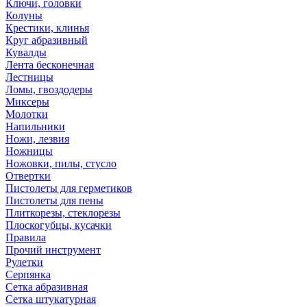
Ключи, головки
Колуны
Крестики, клинья
Круг абразивный
Кувалды
Лента бесконечная
Лестницы
Ломы, гвоздодеры
Миксеры
Молотки
Напильники
Ножи, лезвия
Ножницы
Ножовки, пилы, стусло
Отвертки
Пистолеты для герметиков
Пистолеты для пены
Плиткорезы, стеклорезы
Плоскогубцы, кусачки
Правила
Прочий инструмент
Рулетки
Серпянка
Сетка абразивная
Сетка штукатурная