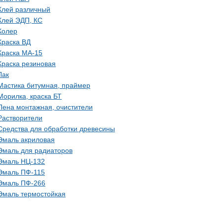
Клей различный
Клей ЭДП, КС
Колер
Краска ВД
Краска МА-15
Краска резиновая
Лак
Мастика битумная, праймер
Морилка, краска БТ
Пена монтажная, очистители
Растворители
Средства для обработки древесины
Эмаль акриловая
Эмаль для радиаторов
Эмаль НЦ-132
Эмаль ПФ-115
Эмаль ПФ-266
Эмаль термостойкая