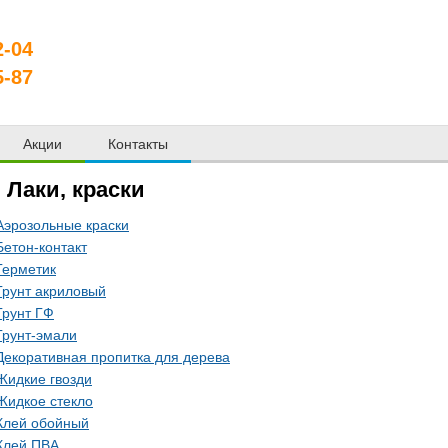
2-04
5-87
Акции
Контакты
Лаки, краски
Аэрозольные краски
Бетон-контакт
Герметик
Грунт акриловый
Грунт ГФ
Грунт-эмали
Декоративная пропитка для дерева
Жидкие гвозди
Жидкое стекло
Клей обойный
Клей ПВА