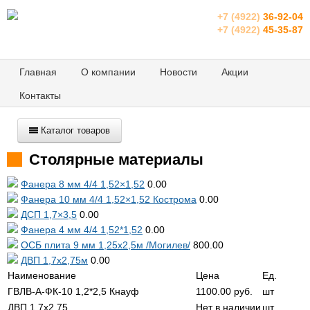
+7 (4922)
36-92-04
+7 (4922)
45-35-87
Главная
О компании
Новости
Акции
Контакты
Каталог товаров
Столярные материалы
Фанера 8 мм 4/4 1,52×1,52
0.00
Фанера 10 мм 4/4 1,52×1,52 Кострома
0.00
ДСП 1,7×3,5
0.00
Фанера 4 мм 4/4 1,52*1,52
0.00
ОСБ плита 9 мм 1,25х2,5м /Могилев/
800.00
ДВП 1,7х2,75м
0.00
Наименование
Цена
Ед.
ГВЛВ-А-ФК-10 1,2*2,5 Кнауф
1100.00
руб.
шт
ДВП 1,7х2,75
Нет в наличии
шт