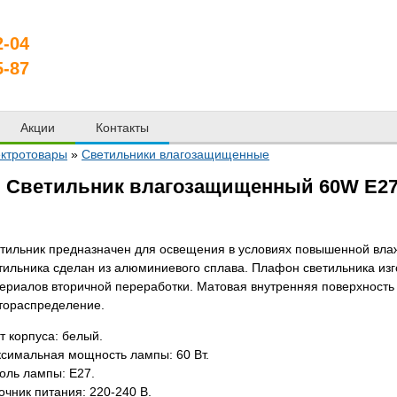
2-04
5-87
Акции
Контакты
ктротовары
»
Светильники влагозащищенные
Светильник влагозащищенный 60W E27 
тильник предназначен для освещения в условиях повышенной влаж
тильника сделан из алюминиевого сплава. Плафон светильника изг
ериалов вторичной переработки. Матовая внутренняя поверхност
тораспределение.
т корпуса: белый.
симальная мощность лампы: 60 Вт.
оль лампы: E27.
очник питания: 220-240 В.