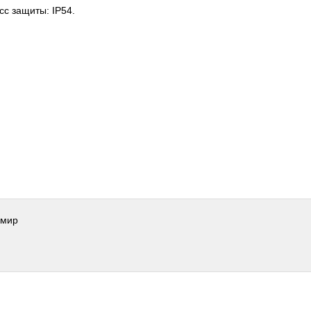
сс защиты: IP54.
имир