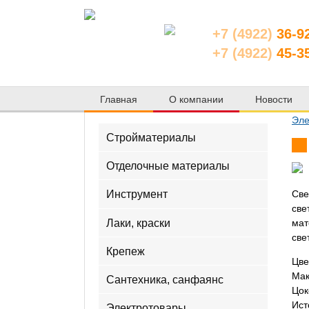
+7 (4922)
36-9
+7 (4922)
45-3
Главная
О компании
Новости
Эле
Стройматериалы
Отделочные материалы
Инструмент
Све
све
Лаки, краски
мат
све
Крепеж
Цве
Мак
Сантехника, санфаянс
Цок
Ист
Электротовары