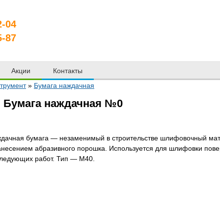
2-04
5-87
Акции
Контакты
трумент
»
Бумага наждачная
Бумага наждачная №0
дачная бумага — незаменимый в строительстве шлифовочный матер
анесением абразивного порошка. Используется для шлифовки пове
ледующих работ. Тип — М40.